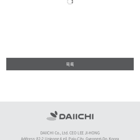
목록
DAIICHI Co., Ltd. CEO LEE JI-HONG
Address: 82-2 Unjeong 4 gil, Paju-City, Gyeonggi-Do, Korea