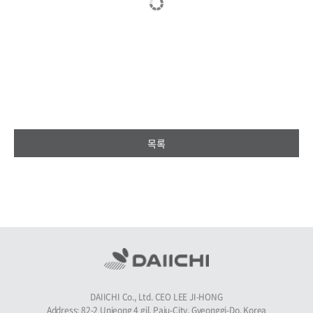
목록
DAIICHI Co., Ltd. CEO LEE JI-HONG
Address: 82-2 Unjeong 4 gil, Paju-City, Gyeonggi-Do, Korea