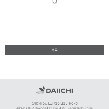
목록
DAIICHI Co., Ltd. CEO LEE JI-HONG
Address: 82-2 Unjeong 4 gil, Paju-City, Gyeonggi-Do, Korea