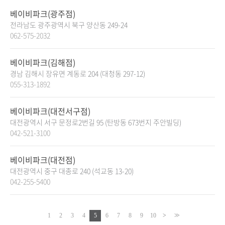
베이비파크(광주점)
전라남도 광주광역시 북구 양산동 249-24
062-575-2032
베이비파크(김해점)
경남 김해시 장유면 계동로 204 (대청동 297-12)
055-313-1892
베이비파크(대전서구점)
대전광역시 서구 문정로2번길 95 (탄방동 673번지 주안빌딩)
042-521-3100
베이비파크(대전점)
대전광역시 중구 대종로 240 (석교동 13-20)
042-255-5400
1
2
3
4
5
6
7
8
9
10